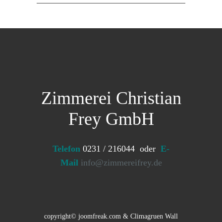
Zimmerei Christian
Frey GmbH
Telefon
0231 / 216044 oder
E-
Mail
info@zimmereifrey.de
copyright©
joomfreak.com
&
Climagruen Wall